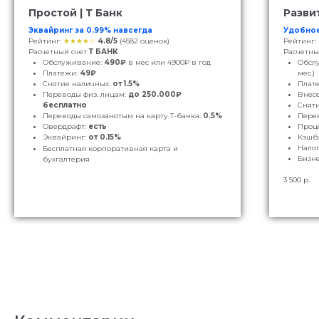
Простой | Т Банк
Развит
Эквайринг за 0.99% навсегда
Удобно
Рейтинг:
★★★★☆
4.8/5
(4582 оценок)
Рейтинг:
Расчетный счет
Т БАНК
Расчетны
Обслуживание:
490₽
в мес или 4900₽ в год
Обсл
Платежи:
49₽
мес.)
Снятие наличных:
от 1.5%
Плат
Переводы физ. лицам:
до 250.000₽
Внес
бесплатно
Снят
Переводы самозанятым на карту Т-банка:
0.5%
Пере
Овердрафт:
есть
Проце
Эк
вайринг:
от 0.15%
Кэшбэ
Нало
Бесплатная корпоративная карта и
Бизне
бухгалтерия
3 500
р.