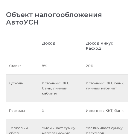
Объект налогообложения
АвтоУСН
Доход
Доход минус
Расход
Ставка
8%
20%
Доходы
Источник: ККТ,
Источник: ККТ, банк,
банк, личный
личный кабинет
кабинет
Расходы
X
Источник: ККТ, банк
Торговый
Уменьшает сумму
Увеличивает сумму
сбор
налога (можно
расходов