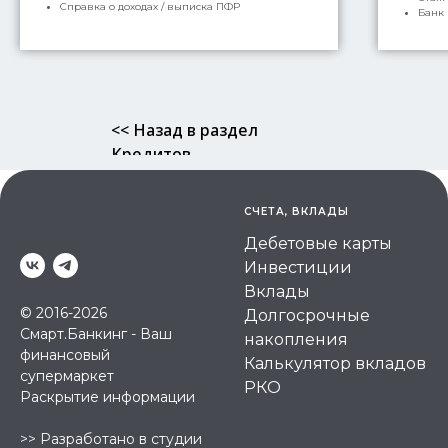
Справка о доходах / выписка ПФР
Банк 
<< Назад в раздел
Кредитов
СЧЕТА, ВКЛАДЫ
Дебетовые карты
Инвестиции
Вклады
© 2016-2026
Долгосрочные
Смарт.Банкинг - Ваш
накопления
финансовый
Калькулятор вкладов
супермаркет
РКО
Раскрытие информации
>>
Разработано в студии