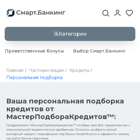
Категории
Приветственные бонусы
Выбор Смарт.Банкинг
Ч
Главная
Частным лицам
Кредиты
/
/
/
Персональная подборка
Ваша персональная подборка
кредитов от
МастерПодбораКредитов™:
Поздравляем! МастерПодбораКредитов™ отобрал для Вас предложения с
максимальной вероятностью одобрения. Осталось выбрать самый
выгодный кредит, подходящий под Ваши потребности и оформить заявку
на сайте банка-партнера.