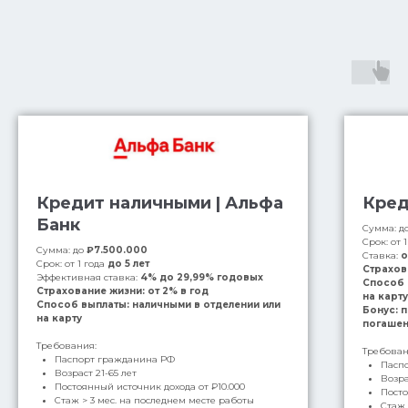
Кредит наличными | Альфа
Кред
Банк
Сумма: д
Срок: от 
Сумма: до
₽7.500.000
Ставка:
Срок: от 1 года
до 5 лет
Страхов
Эффективная ставка:
4% до 29,99% годовых
Способ 
Страхование жизни: от 2% в год
на карт
Способ выплаты: наличными в отделении или
Бонус: 
на карту
погашен
Требования:
Требован
Паспорт гражданина РФ
Пасп
Возраст 21-65 лет
Возра
Постоянный источник дохода от ₽10.000
Пост
Стаж > 3 мес. на последнем месте работы
Стаж 