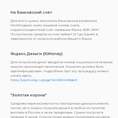
На банковский счет
Для этого нужно заполнить банковские реквизиты.
Необходимо знать лицевой номер счета,
корреспондентский счет, название банка, БИК, ИНН.
Поступление средств на счет займет от 1 до 5 дней, в
зависимости от скорости работы Вашего банка.
Яндекс.Деньги (ЮMoney)
Для получения денег вводится номер кошелька и в течение
минуты происходит зачисление. Кошелек должен быть
идентифицирован, подробнее про эту процедуру можно
узнать здесь:
https://yoomoney.ru/page?id=536140#ident
"Золотая корона"
Средства перечисляются по паспортным данным клиента,
после чего можно получить деньги в любом из пунктов
выплаты в России и за ее пределами. Сумма поступит в
течение 3 часов. Список точек можно посмотреть на карте,