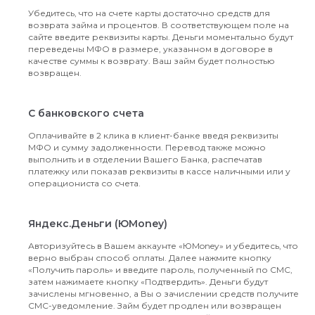
Убедитесь, что на счете карты достаточно средств для
возврата займа и процентов. В соответствующем поле на
сайте введите реквизиты карты. Деньги моментально будут
переведены МФО в размере, указанном в договоре в
качестве суммы к возврату. Ваш займ будет полностью
возвращен.
С банковского счета
Оплачивайте в 2 клика в клиент-банке введя реквизиты
МФО и сумму задолженности. Перевод также можно
выполнить и в отделении Вашего Банка, распечатав
платежку или показав реквизиты в кассе наличными или у
операциониста со счета.
Яндекс.Деньги (ЮMoney)
Авторизуйтесь в Вашем аккаунте «ЮMoney» и убедитесь, что
верно выбран способ оплаты. Далее нажмите кнопку
«Получить пароль» и введите пароль, полученный по СМС,
затем нажимаете кнопку «Подтвердить». Деньги будут
зачислены мгновенно, а Вы о зачислении средств получите
СМС-уведомление. Займ будет продлен или возвращен