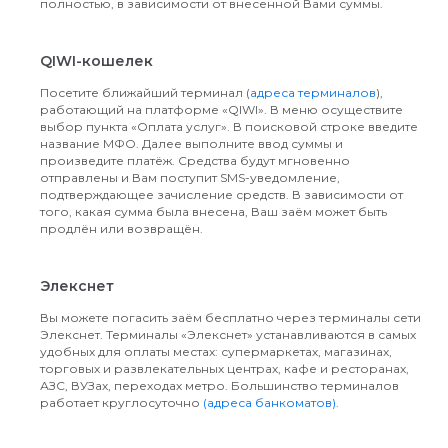
полностью, в зависимости от внесенной Вами суммы.
QIWI-кошелек
Посетите ближайший терминал (
адреса терминалов
),
работающий на платформе «QIWI». В меню осуществите
выбор пункта «Оплата услуг». В поисковой строке введите
название МФО. Далее выполните ввод суммы и
произведите платёж. Средства будут мгновенно
отправлены и Вам поступит SMS-уведомление,
подтверждающее зачисление средств. В зависимости от
того, какая сумма была внесена, Ваш заём может быть
продлён или возвращён.
Элекснет
Вы можете погасить заём бесплатно через терминалы сети
Элекснет. Терминалы «Элекснет» устанавливаются в самых
удобных для оплаты местах: супермаркетах, магазинах,
торговых и развлекательных центрах, кафе и ресторанах,
АЗС, ВУЗах, переходах метро. Большинство терминалов
работает круглосуточно
(адреса банкоматов)
.