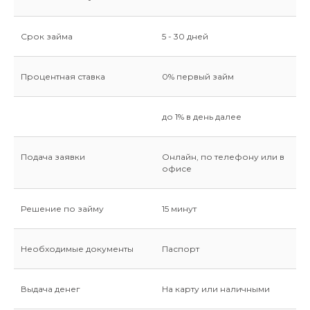
Срок займа
5 - 30 дней
Процентная ставка
0% первый займ
до 1% в день далее
Подача заявки
Онлайн, по телефону или в
офисе
Решение по займу
15 минут
Необходимые документы
Паспорт
Выдача денег
На карту или наличными