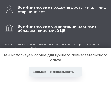
Все финансовые продкуты доступны для лиц
старше 18 лет
Все финансовые организации из списка
обладают лицензией ЦБ
Все логотипы и зарегистрированные торговые марки принадлежат их
правообладателям. Сайт не занимается деятельностью по предоставлению
банковских услуг и выдаче займов.
Мы используем cookie для лучшего пользовательского
Содержание сайта не является рекомендацией или офертой, вся
информация носит ознакомительный характер. Конечные условия
опыта
уточняйте при обращении в кредитную организацию.
Мы используем cookies для сбора обезличенных персональных данных. Они
помогают настраивать рекламу и анализировать трафик. Оставаясь на
Больше не показывать
сайте, вы соглашаетесь на сбор таких данных.