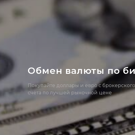
Обмен валюты по б
Покупайте доллары и евро с брокерског
счёта по лучшей рыночной цене