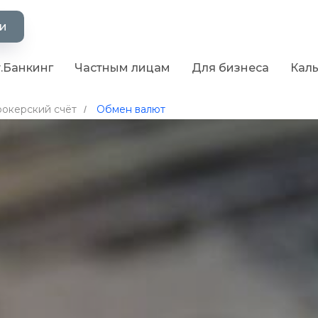
ии
.Банкинг
Частным лицам
Для бизнеса
Кал
окерский счёт
Обмен валют
/