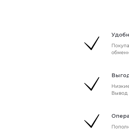
Удоб
Покупа
обменн
Выго
Низкие
Вывод 
Опер
Пополн