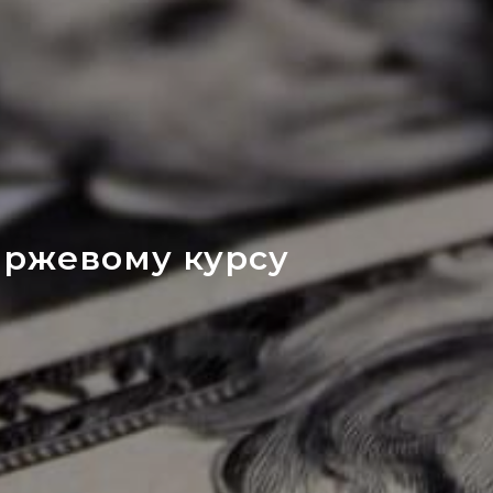
иржевому курсу
о