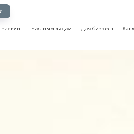
ии
.Банкинг
Частным лицам
Для бизнеса
Кал